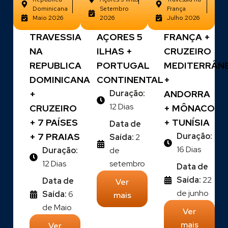
Dominicana
Setembro
França
Maio 2026
2026
Julho 2026
TRAVESSIA
AÇORES 5
FRANÇA +
NA
ILHAS +
CRUZEIRO
REPUBLICA
PORTUGAL
MEDITERRÂN
DOMINICANA
CONTINENTAL
+
+
Duração:
ANDORRA
12 Dias
CRUZEIRO
+ MÔNACO
+ 7 PAÍSES
+ TUNÍSIA
Data de
+ 7 PRAIAS
Duração:
Saída:
2
16 Dias
Duração:
de
12 Dias
setembro
Data de
Saída:
22
Data de
Ver
de junho
Saída:
6
mais
de Maio
Ver
mais
Ver