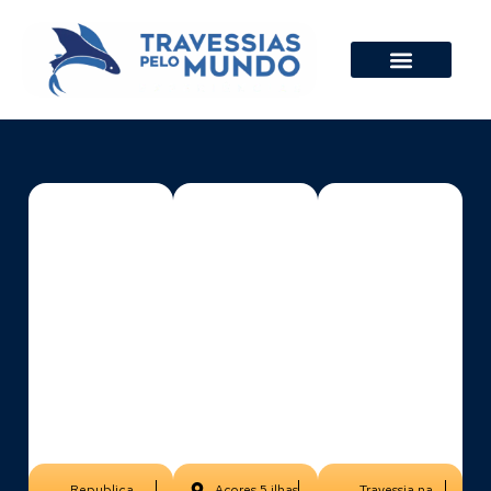
The
The
The
Aenon
Aenon
Aenon
Beach
Beach
Beach
Republica
Açores 5 ilhas
Travessia na